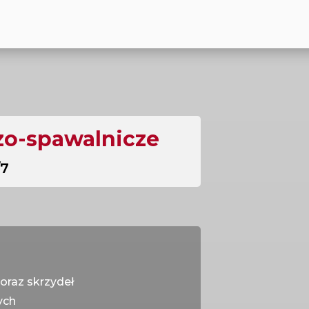
zo-spawalnicze
/7
oraz skrzydeł
ych