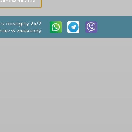
Zamów mistrza
trz dostępny 24/7
nież w weekendy